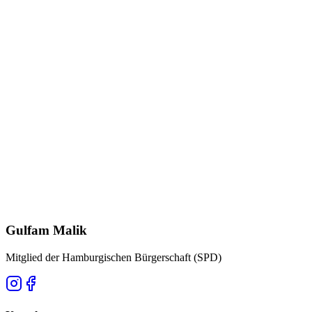
Tangstedter Landstraße 44
·
22145 Hamburg
Dienstag – Donnerstag 10.30 – 17.30 Uhr · Freitag 10.30 – 13.00
Uhr
Kurze Nachricht
Wir melden uns zeitnah.
Name
*
E-Mail
*
Nachricht *
Nachricht senden
Gulfam Malik
Mitglied der Hamburgischen Bürgerschaft (SPD)