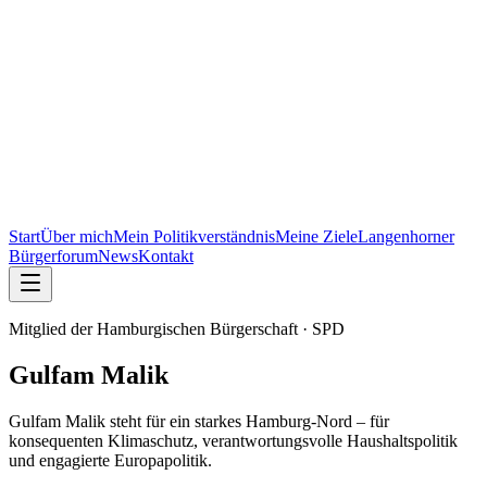
Start
Über mich
Mein Politikverständnis
Meine Ziele
Langenhorner
Bürgerforum
News
Kontakt
Mitglied der Hamburgischen Bürgerschaft · SPD
Gulfam
Malik
Gulfam Malik steht für ein starkes Hamburg-Nord – für
konsequenten Klimaschutz, verantwortungsvolle Haushaltspolitik
und engagierte Europapolitik.